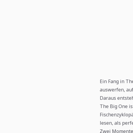
Ein Fang in Th
auswerfen, au
Daraus entste
The Big One is
Fischenzyklopä
lesen, als per
Zwei Momente, 