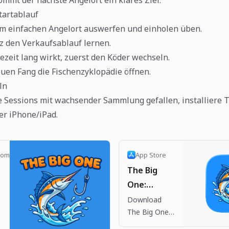
artablauf
em einfachen Angelort auswerfen und einholen üben.
z den Verkaufsablauf lernen.
zeit lang wirkt, zuerst den Köder wechseln.
en Fang die Fischenzyklopädie öffnen.
ln
 Sessions mit wachsender Sammlung gefallen, installiere 
er iPhone/iPad.
com
App Store
The Big
One:
Fishing RPG
Download
h
The Big One:
App - App
Fishing RPG
Store