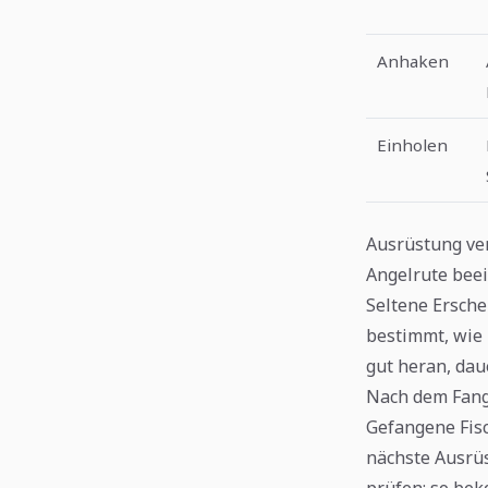
Anhaken
Einholen
Ausrüstung ver
Angelrute beei
Seltene Ersch
bestimmt, wie 
gut heran, daue
Nach dem Fang
Gefangene Fisc
nächste Ausrüs
prüfen; so bek