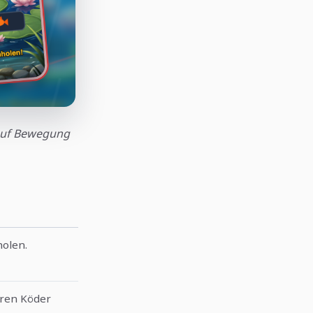
 auf Bewegung
holen.
eren Köder