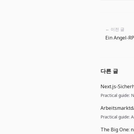
← 이전 글
Ein Angel-R
다른 글
Next.js-Sicher
Practical guide: 
Arbeitsmarktd
Practical guide:
The Big One: 