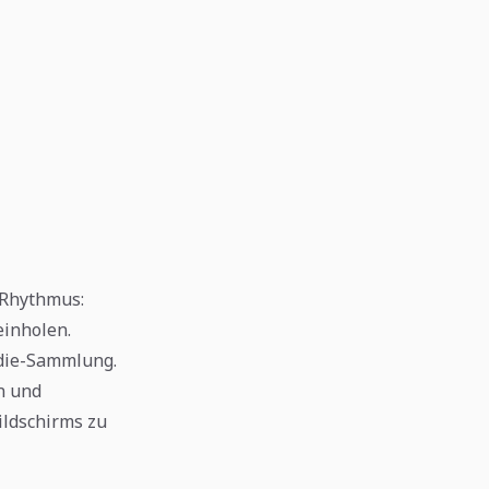
 Rhythmus:
einholen.
die-Sammlung.
n und
ildschirms zu