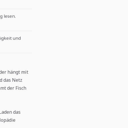
g lesen.
igkeit und
der hängt mit
d das Netz
mt der Fisch
 Laden das
lopädie