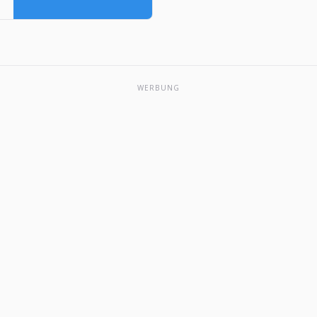
by Dante
.
Company on
the App Store.
See
screenshots,
WERBUNG
ratings and
reviews, user
tips, and
more apps
like The Big
One: Fishing…