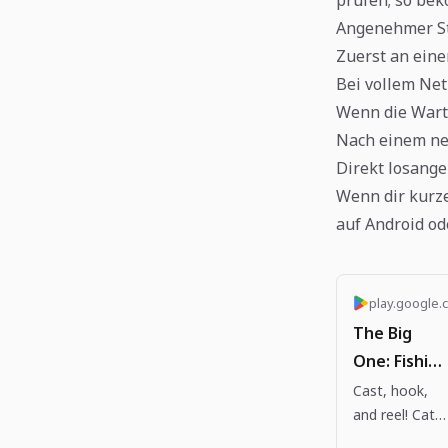
Angenehmer St
Zuerst an ein
Bei vollem Net
Wenn die Warte
Nach einem neu
Direkt losange
Wenn dir kurze
auf Android od
play.google.
The Big
One: Fishing
RPG - Apps
Cast, hook,
and reel! Catc
on Google
legendary fish
Play