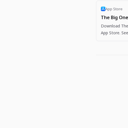
App Store
The Big One
Download The 
App Store. See
more apps like