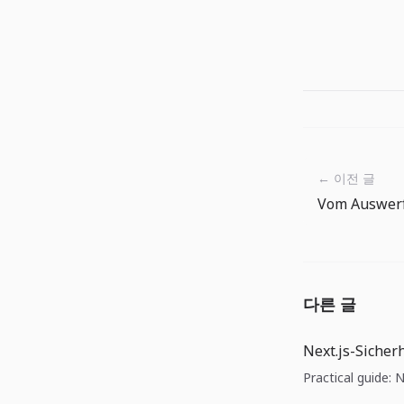
← 이전 글
다른 글
Next.js-Sicher
Practical guide: 