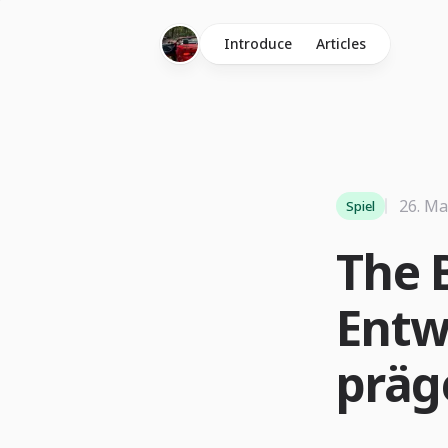
Introduce
Articles
26. Ma
Spiel
The 
Entw
präg