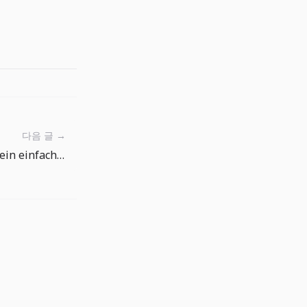
다음 글 →
Angelrute, Köder und Netz: ein einfacher Ausrüstungs-Guide für The Big One