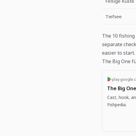
Felsige Küste
Tiefsee
The 10 fishing 
separate check
easier to start.
The Big One f
play.google.
The Big One
Cast, hook, an
Fishpedia.