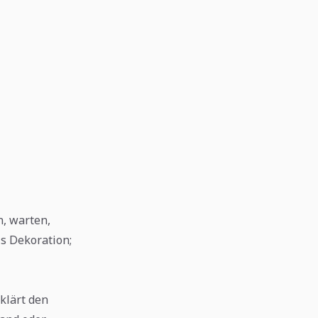
n, warten,
ls Dekoration;
klärt den