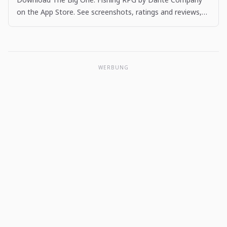
on the App Store. See screenshots, ratings and reviews,
user tips, and more apps like The Big One: Fishing…
WERBUNG