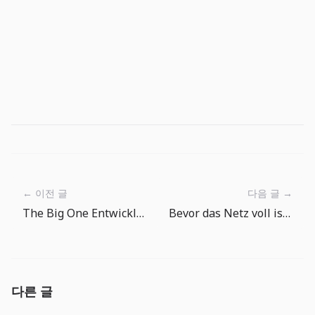
← 이전 글
다음 글 →
The Big One Entwicklungsnotiz: Angelorte prägen zuerst die Stimmung
Bevor das Netz voll ist: ein besserer Angelrhythmus
다른 글