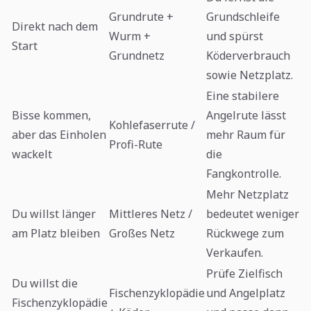
Grundrute +
Grundschleife
Direkt nach dem
Wurm +
und spürst
Start
Grundnetz
Köderverbrauch
sowie Netzplatz.
Eine stabilere
Bisse kommen,
Angelrute lässt
Kohlefaserrute /
aber das Einholen
mehr Raum für
Profi-Rute
wackelt
die
Fangkontrolle.
Mehr Netzplatz
Du willst länger
Mittleres Netz /
bedeutet weniger
am Platz bleiben
Großes Netz
Rückwege zum
Verkaufen.
Prüfe Zielfisch
Du willst die
Fischenzyklopädie
und Angelplatz
Fischenzyklopädie