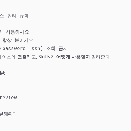
스 쿼리 규칙

문만 사용하세요

00 항상 붙이세요

password, ssn) 조회 금지
터베이스에
연결
하고, Skills가
어떻게 사용할지
알려준다.
분:
review

뷰해줘"
