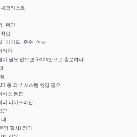
 체크리스트

점 확인

확인

일 가이드 준수 여부

버리지
이 필요 없으면 Skills만으로 충분하다.
까
 때
PI 등 외부 시스템 연결 필요
서비스 통합
처리 파이프라인
접근
할 때
 운영 절차) 정의
이드 적용