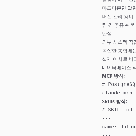
마크다운만 알면
버전 관리 용이
팀 간 공유 쉬움
단점
외부 시스템 직
복잡한 통합에는
실제 예시로 비
데이터베이스 
MCP 방식:
# PostgreS
claude mcp 
Skills 방식:
# SKILL.md

---

name: datab
---
