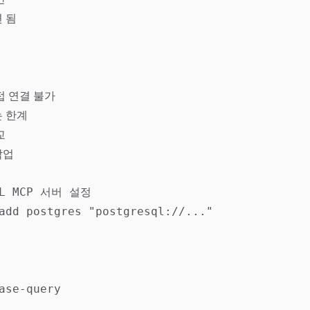
 됨
접 연결 불가
 한계
교
작업
QL MCP 서버 설정

add postgres "postgresql://..."
ase-query
