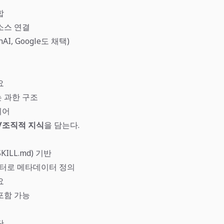
합
소스 연결
AI, Google도 채택)
요
 과한 구조
레이어
/조직적 지식
을 담는다.
ILL.md) 기반
매터로 메타데이터 정의
요
포함 가능
단