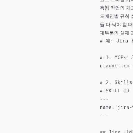
특정 작업의 체
도메인별 규칙 
둘 다 써야 할 때
대부분의 실제
# 예: Jira 
# 1. MCP로 
claude mcp 
# 2. Skil
# SKILL.md

---

name: jira-
---

## Jira 티