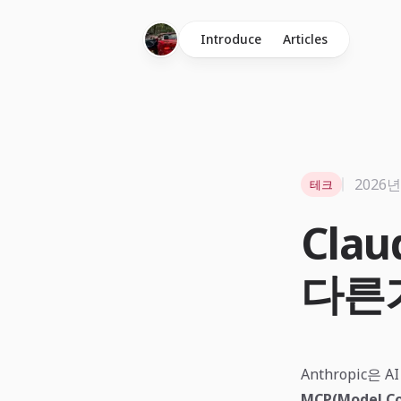
Introduce
Articles
2026년
테크
Clau
다른
Anthropic
MCP(Model Co