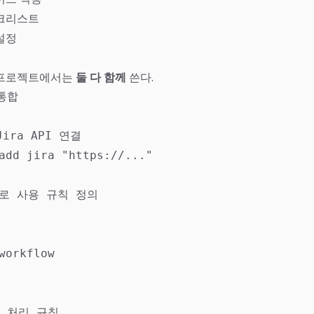
크리스트
설정
 프로젝트에서는
둘 다 함께
쓴다.
통합

Jira API 연결

add jira "https://..."

ls로 사용 규칙 정의

workflow

켓 처리 규칙
