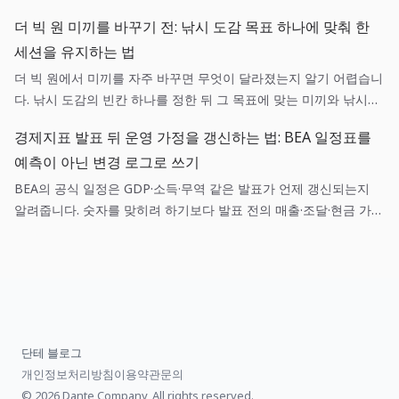
다. 이는 실패 버튼을 누르는 일이 아니라, 변경 주체·워크플로 diff·
더 빅 원 미끼를 바꾸기 전: 낚시 도감 목표 하나에 맞춰 한
권한을 짧은 순서로 확인하는 운영 작업입니다.
세션을 유지하는 법
더 빅 원에서 미끼를 자주 바꾸면 무엇이 달라졌는지 알기 어렵습니
다. 낚시 도감의 빈칸 하나를 정한 뒤 그 목표에 맞는 미끼와 낚시터
를 유지하면, 입질과 릴링의 결과를 다음 선택에 쓸 수 있습니다.
경제지표 발표 뒤 운영 가정을 갱신하는 법: BEA 일정표를
예측이 아닌 변경 로그로 쓰기
BEA의 공식 일정은 GDP·소득·무역 같은 발표가 언제 갱신되는지
알려줍니다. 숫자를 맞히려 하기보다 발표 전의 매출·조달·현금 가정
을 적어 두고, 발표 뒤 어떤 가정만 바꿀지 정하면 작은 팀도 헤드라
인에 휩쓸리지 않고 판단을 남길 수 있습니다.
단테 블로그
개인정보처리방침
이용약관
문의
© 2026 Dante Company, All rights reserved.