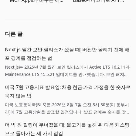
MCP Apps가 바꾸는 에이전트 UX: 도구 출력은 이제 작은 제품 화면이다
Base64 디코더로 API 응답과 웹훅 payload 빠르게 확인하기
다른 글
Next.js 월간 보안 릴리스가 왔을 때: 버전만 올리기 전에 배
포 경계를 점검하는 법
Next.js는 2026년 7월 월간 보안 릴리스에서 Active LTS 16.2.11과
Maintenance LTS 15.5.21 업데이트를 안내했습니다. 보안 패치는
단순한 의존성 갱신이 아니라, 영향 범위 확인·스테이징 검증·되돌리
미국 7월 고용지표 발표일: 채용·현금·가격 가정을 한 숫자로
기 기준을 함께 갖춘 배포 작업입니다.
묶지 않는 법
미국 노동통계국(BLS)은 2026년 8월 7일 오전 8시 30분(미 동부시
간)에 7월 고용상황을 발표할 일정입니다. 발표 전에는 숫자를 맞히
려 하기보다 채용, 현금흐름, 가격 가정에 각각 어떤 확인 질문을 던
더 빅 원 릴링이 무너졌을 때: 물고기를 놓친 뒤 다음 캐스팅
질지 미리 정하는 편이 실무에 도움이 됩니다.
으로 돌아가는 세 가지 점검