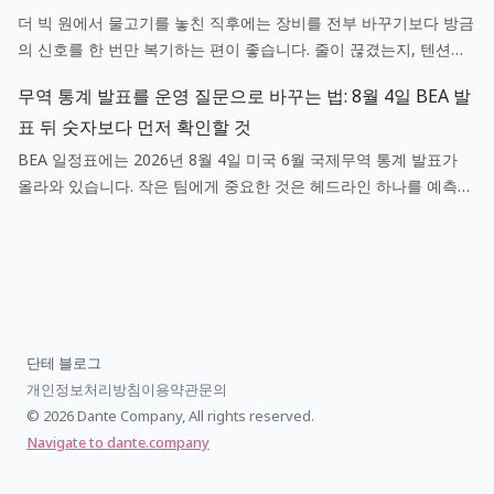
더 빅 원에서 물고기를 놓친 직후에는 장비를 전부 바꾸기보다 방금
의 신호를 한 번만 복기하는 편이 좋습니다. 줄이 끊겼는지, 텐션이
흔들렸는지, 목표 어종과 낚시터가 맞았는지를 나누면 다음 캐스팅
무역 통계 발표를 운영 질문으로 바꾸는 법: 8월 4일 BEA 발
이 훨씬 선명해집니다.
표 뒤 숫자보다 먼저 확인할 것
BEA 일정표에는 2026년 8월 4일 미국 6월 국제무역 통계 발표가
올라와 있습니다. 작은 팀에게 중요한 것은 헤드라인 하나를 예측하
는 일이 아니라, 매출·조달·환율 가정 중 어떤 항목이 실제로 새 정보
와 연결되는지 기록하는 일입니다.
단테 블로그
개인정보처리방침
이용약관
문의
© 2026 Dante Company, All rights reserved.
Navigate to dante.company