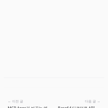
← 이전 글
다음 글 →