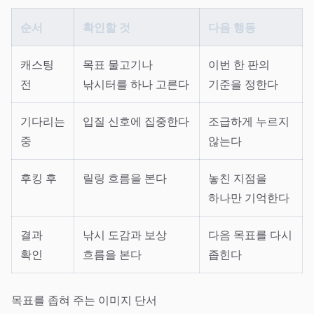
순서
확인할 것
다음 행동
캐스팅
목표 물고기나
이번 한 판의
전
낚시터를 하나 고른다
기준을 정한다
기다리는
입질 신호에 집중한다
조급하게 누르지
중
않는다
후킹 후
릴링 흐름을 본다
놓친 지점을
하나만 기억한다
결과
낚시 도감과 보상
다음 목표를 다시
확인
흐름을 본다
좁힌다
목표를 좁혀 주는 이미지 단서