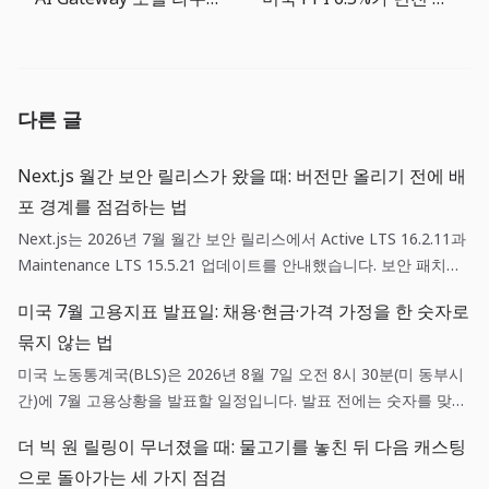
다른 글
Next.js 월간 보안 릴리스가 왔을 때: 버전만 올리기 전에 배
포 경계를 점검하는 법
Next.js는 2026년 7월 월간 보안 릴리스에서 Active LTS 16.2.11과
Maintenance LTS 15.5.21 업데이트를 안내했습니다. 보안 패치는
단순한 의존성 갱신이 아니라, 영향 범위 확인·스테이징 검증·되돌리
미국 7월 고용지표 발표일: 채용·현금·가격 가정을 한 숫자로
기 기준을 함께 갖춘 배포 작업입니다.
묶지 않는 법
미국 노동통계국(BLS)은 2026년 8월 7일 오전 8시 30분(미 동부시
간)에 7월 고용상황을 발표할 일정입니다. 발표 전에는 숫자를 맞히
려 하기보다 채용, 현금흐름, 가격 가정에 각각 어떤 확인 질문을 던
더 빅 원 릴링이 무너졌을 때: 물고기를 놓친 뒤 다음 캐스팅
질지 미리 정하는 편이 실무에 도움이 됩니다.
으로 돌아가는 세 가지 점검