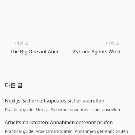
← 이전 글
다음 글 →
The Big One auf Android und iPhone/iPad starten
VS Code Agents Window und BYOK: Teams brauchen jetzt ein Agent-Betriebsmodell
다른 글
Next.js-Sicherheitsupdates sicher ausrollen
Practical guide: Next.js-Sicherheitsupdates sicher ausrollen
Arbeitsmarktdaten: Annahmen getrennt prüfen
Practical guide: Arbeitsmarktdaten: Annahmen getrennt prüfen