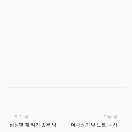
← 이전 글
다음 글 →
심심할 때 켜기 좋은 낚시 RPG, 더빅원
더빅원 개발 노트: 낚시터가 먼저 분위기를 만든다