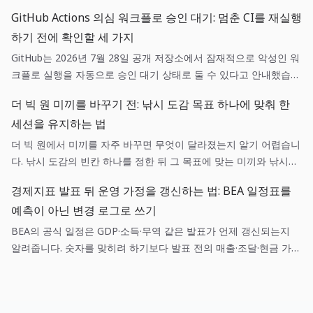
는 일이 아니라, 매출·조달·환율 가정 중 어떤 항목이 실제로 새 정보
GitHub Actions 의심 워크플로 승인 대기: 멈춘 CI를 재실행
와 연결되는지 기록하는 일입니다.
하기 전에 확인할 세 가지
GitHub는 2026년 7월 28일 공개 저장소에서 잠재적으로 악성인 워
크플로 실행을 자동으로 승인 대기 상태로 둘 수 있다고 안내했습니
다. 이는 실패 버튼을 누르는 일이 아니라, 변경 주체·워크플로 diff·
더 빅 원 미끼를 바꾸기 전: 낚시 도감 목표 하나에 맞춰 한
권한을 짧은 순서로 확인하는 운영 작업입니다.
세션을 유지하는 법
더 빅 원에서 미끼를 자주 바꾸면 무엇이 달라졌는지 알기 어렵습니
다. 낚시 도감의 빈칸 하나를 정한 뒤 그 목표에 맞는 미끼와 낚시터
를 유지하면, 입질과 릴링의 결과를 다음 선택에 쓸 수 있습니다.
경제지표 발표 뒤 운영 가정을 갱신하는 법: BEA 일정표를
예측이 아닌 변경 로그로 쓰기
BEA의 공식 일정은 GDP·소득·무역 같은 발표가 언제 갱신되는지
알려줍니다. 숫자를 맞히려 하기보다 발표 전의 매출·조달·현금 가정
을 적어 두고, 발표 뒤 어떤 가정만 바꿀지 정하면 작은 팀도 헤드라
인에 휩쓸리지 않고 판단을 남길 수 있습니다.